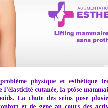
roblème physique et esthétique tr
e l’élasticité cutanée, la ptôse mammai
 poids. La chute des seins pose plus
confort et de gène au cours des activ