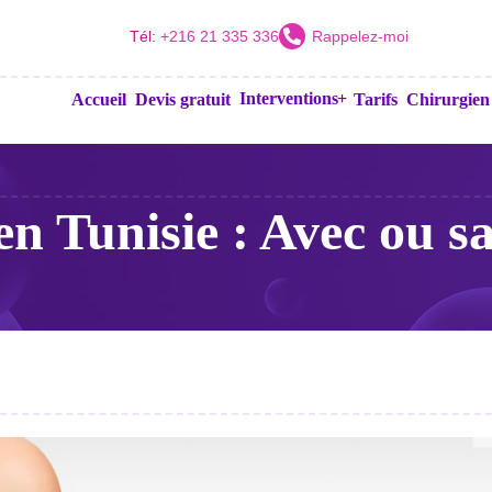
Tél:
+216 21 335 336
Rappelez-moi
Interventions
Accueil
Devis gratuit
Tarifs
Chirurgien
Augmentation mammaire par
prothèse
Augmentation mammaire par
 en Tunisie : Avec ou s
lipofilling
Lifting mammaire
Réduction mammaire
Reconstruction mammaire